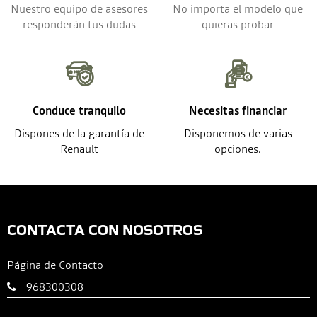
Nuestro equipo de asesores
No importa el modelo que
responderán tus dudas
quieras probar
Conduce tranquilo
Necesitas financiar
Dispones de la garantía de
Disponemos de varias
Renault
opciones.
CONTACTA CON NOSOTROS
Página de Contacto
968300308