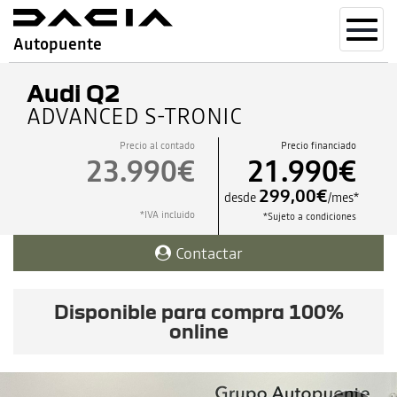
Toggl
Autopuente
navig
Audi Q2
ADVANCED S-TRONIC
Precio al contado
Precio financiado
23.990€
21.990€
299,00€
desde
/mes*
*IVA incluido
*Sujeto a condiciones
Contactar
Disponible para compra 100%
online