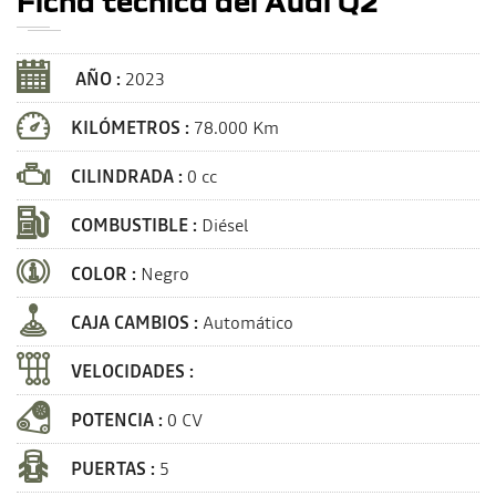
Ficha técnica del Audi Q2
AÑO :
2023
KILÓMETROS :
78.000 Km
CILINDRADA :
0 cc
COMBUSTIBLE :
Diésel
COLOR :
Negro
CAJA CAMBIOS :
Automático
VELOCIDADES :
POTENCIA :
0 CV
PUERTAS :
5