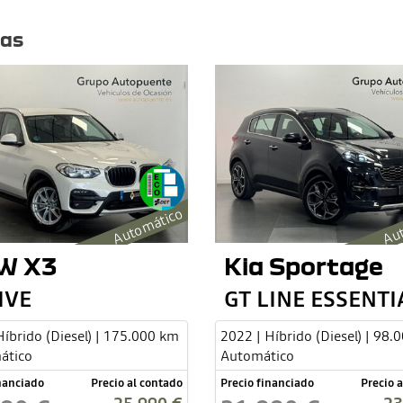
tas
Automático
Aut
W X3
Kia Sportage
IVE
Híbrido (Diesel) | 175.000 km
2022 | Híbrido (Diesel) | 98.
ático
Automático
inanciado
Precio al contado
Precio financiado
Precio 