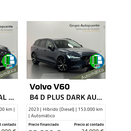
omático
Automático
Volvo V60
GT LINE ESSENTIAL 136
B4 D PLUS DARK AUTO
000 km |
2023 | Híbrido (Diesel) | 153.000 km
| Automático
al contado
Precio financiado
Precio al contado