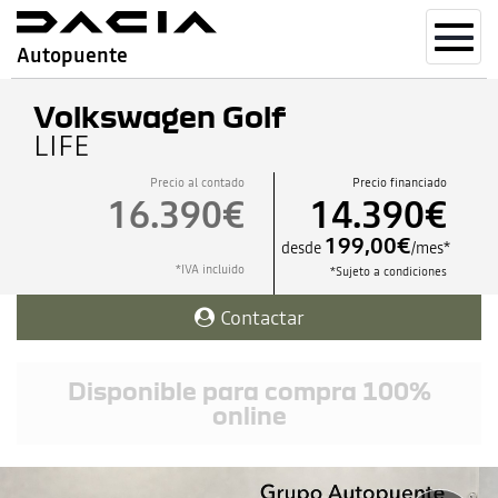
Toggl
Autopuente
navig
Volkswagen Golf
LIFE
Precio al contado
Precio financiado
16.390€
14.390€
199,00€
desde
/mes*
*IVA incluido
*Sujeto a condiciones
Contactar
Disponible para compra 100%
online