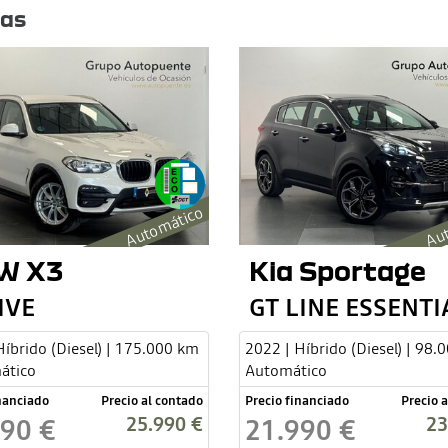
tas
Automático
Aut
W X3
Kia Sportage
IVE
Híbrido (Diesel) | 175.000 km
2022 | Híbrido (Diesel) | 98.
ático
Automático
inanciado
Precio al contado
Precio financiado
Precio 
25.990 €
23
990 €
21.990 €