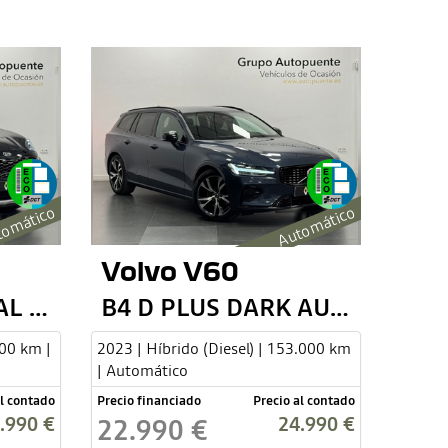
omático
Automático
Volvo V60
GT LINE ESSENTIAL 136
B4 D PLUS DARK AUTO
000 km |
2023 | Híbrido (Diesel) | 153.000 km
| Automático
al contado
Precio financiado
Precio al contado
.990 €
24.990 €
22.990 €