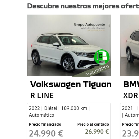
Descubre nuestras mejores ofer
Automático
Volkswagen Tiguan
BM
R LINE
XDR
2022 | Diésel | 189.000 km |
2021 | 
Automático
| Autom
Precio financiado
Precio al contado
Precio f
26.990 €
24.990 €
23.