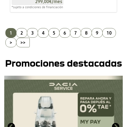
299,00€
/mes
*sujeto a condiciones de financiación
1
2
3
4
5
6
7
8
9
10
>
>>
Promociones destacadas