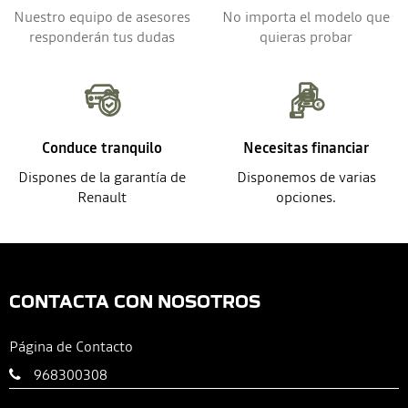
Nuestro equipo de asesores
No importa el modelo que
responderán tus dudas
quieras probar
Conduce tranquilo
Necesitas financiar
Dispones de la garantía de
Disponemos de varias
Renault
opciones.
CONTACTA CON NOSOTROS
Página de Contacto
968300308