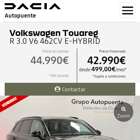
Toggl
Autopuente
navig
Volkswagen Touareg
R 3.0 V6 462CV E-HYBRID
Precio al contado
Precio financiado
44.990€
42.990€
499,00€
desde
/mes*
*IVA incluido
*Sujeto a condiciones
Contactar
Zoom